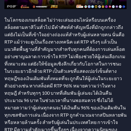
ในโลกของเกมสล็อต ไม่ว่าจะเล่นออนไลน์หรือบนเครื่อง
สล็อตตามคาสิโนทั่วไป มีคำศัพท์สำคัญหนึ่งที่มักถูกกล่าวถึง
แต่ยังไม่เป็นที่เข้าใจอย่างถ่องแท้สำหรับผู้เล่นหลายคน นั่นคือ
RTP แม้ว่าจะดูเป็นเรื่องทางเทคนิค แต่ RTP จริงๆ แล้วเป็น
แนวคิดพื้นฐานที่สำคัญมากสำหรับทุกคนที่ต้องการเล่นสล็อต
อย่างชาญฉลาด การเข้าใจ RTP ไม่เพียงช่วยให้ผู้เล่นเลือกเกม
ที่เหมาะสม แต่ยังให้ข้อมูลเชิงลึกเกี่ยวกับโอกาสในการชนะ
ในระยะยาวอีกด้วย RTP เป็นตัวเลขที่แสดงเปอร์เซ็นต์ทาง
ทฤษฎีของเงินเดิมพันทั้งหมดที่จะถูกคืนให้ผู้เล่นในระยะยาว
ตัวอย่างเช่น หากสล็อตมี RTP 96% หมายความว่าในทาง
ทฤษฎี สำหรับทุกๆ 100 บาทที่เดิมพัน ผู้เล่นจะได้เงินคืน
ประมาณ 96 บาท ในช่วงเวลาที่นานพอสมควร ซึ่งไม่ได้
หมายความว่าผู้เล่นทุกคนจะได้เงินคืน 96% ของเงินเดิมพันใน
ทุกเซสชันการเล่น เนื่องจาก RTP ถูกคำนวณจากสปินหลายพัน
หรือหลายล้านครั้ง สำหรับผู้เล่นในประเทศไทย การเข้าใจ
RTP มีความสำคัญมากขึ้นเรื่อยๆ เนื่องจากความนิยมของ