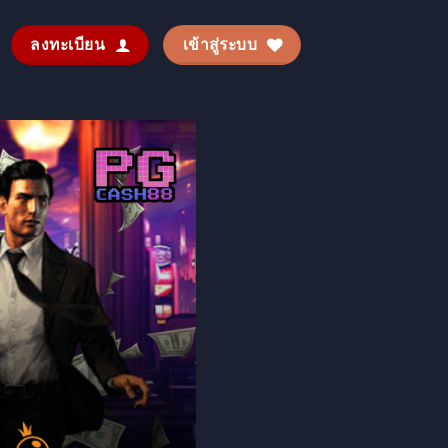
ลงทะเบียน
เข้าสู่ระบบ