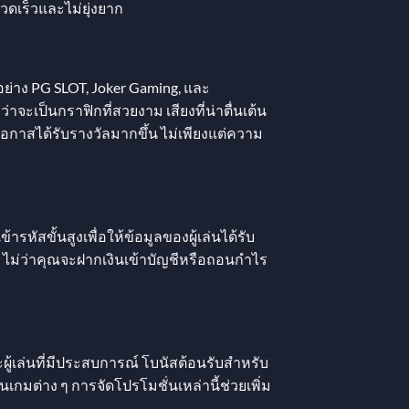
รวดเร็วและไม่ยุ่งยาก
อย่าง PG SLOT, Joker Gaming, และ
่ว่าจะเป็นกราฟิกที่สวยงาม เสียงที่น่าตื่นเต้น
ีโอกาสได้รับรางวัลมากขึ้น ไม่เพียงแต่ความ
หัสขั้นสูงเพื่อให้ข้อมูลของผู้เล่นได้รับ
 ไม่ว่าคุณจะฝากเงินเข้าบัญชีหรือถอนกำไร
ผู้เล่นที่มีประสบการณ์ โบนัสต้อนรับสำหรับ
้ในเกมต่าง ๆ การจัดโปรโมชั่นเหล่านี้ช่วยเพิ่ม