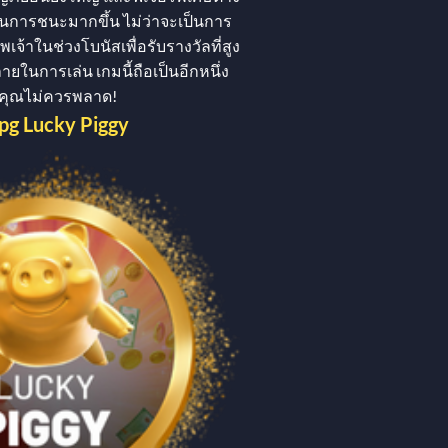
สในการชนะมากขึ้น ไม่ว่าจะเป็นการ
จ้าในช่วงโบนัสเพื่อรับรางวัลที่สูง
ยในการเล่น เกมนี้ถือเป็นอีกหนึ่ง
่คุณไม่ควรพลาด!
pg Lucky Piggy