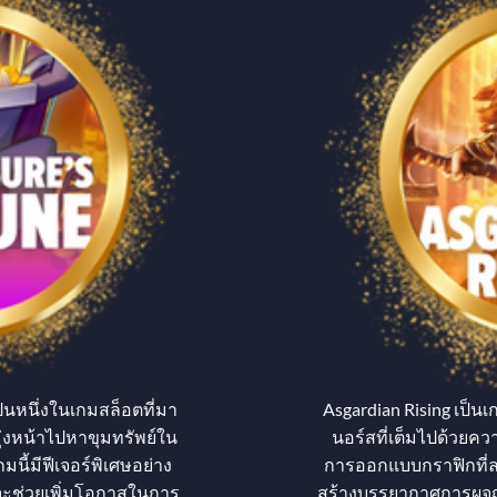
ป็นหนึ่งในเกมสล็อตที่มา
Asgardian Rising เป็น
่งหน้าไปหาขุมทรัพย์ใน
นอร์สที่เต็มไปด้วยค
นี้มีฟีเจอร์พิเศษอย่าง
การออกแบบกราฟิกที่ล
จะช่วยเพิ่มโอกาสในการ
สร้างบรรยากาศการผจญภั