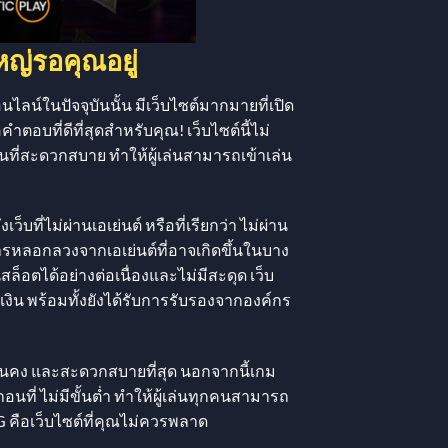
หญ่รอคุณอยู่
ลน์ในปัจจุบันนั้น มีเว็บไซต์มากมายที่เปิด
คำตอบที่ดีที่สุดสำหรับคุณ! เว็บไซต์นี้ไม่
ที่สะดวกสบาย ทำให้ผู้เล่นสามารถเข้าเล่น
ที่ไม่ผ่านเอเย่นต์ หรือที่เรียกว่า ไม่ผ่าน
การหลอกลวงจากเอเย่นต์ที่อาจเกิดขึ้นในบาง
สล็อตได้อย่างต่อเนื่องและไม่มีสะดุด เว็บ
งิน พร้อมทั้งยังได้รับการรับรองจากองค์กร
ย มั่นคง และสะดวกสบายที่สุด นอกจากนี้เกม
ี่ ไม่มีขั้นต่ำ ทำให้ผู้เล่นทุกคนสามารถ
 คือเว็บไซต์ที่คุณไม่ควรพลาด