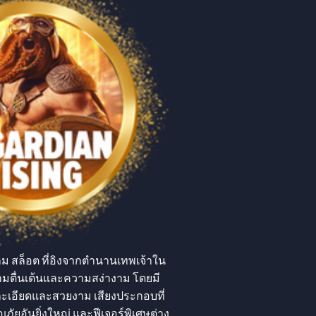
เกม สล็อต ที่อิงจากตำนานเทพเจ้าใน
วามตื่นเต้นและความสง่างาม โดยมี
ะเอียดและสวยงาม เสียงประกอบที่
ยอันยิ่งใหญ่ และฟีเจอร์พิเศษต่าง