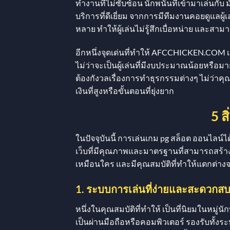
ทำงานที่ไม่ซับซ้อน นักพนันที่เข้ามาเล่นกั
บริการที่ดีเยี่ยม จากการมีทีมงานคอยดูแลผ
หลาย ทำให้ผู้เล่นไม่รู้สึกเบื่อหน่าย และสา
อีกหนึ่งจุดเด่นที่ทำให้ AFCCHICKEN.COM เป
ไม่ว่าจะเป็นผู้เล่นที่มีงบประมาณน้อยหรือม
ต้องกังวลเรื่องการทำธุรกรรมต่างๆ ไม่ว่าคุ
เงินที่สูงหรือขั้นตอนที่ยุ่งยาก
5 ส
ในปัจจุบันนี้ การเล่นเกม pg สล็อต ออนไลน์ไ
เว็บที่มีคุณภาพและมาตรฐานที่สามารถสร้างคว
เหมือนใคร และมีคุณสมบัติที่ทำให้แตกต่างจากเ
1. ระบบการเล่นที่ง่ายและสะดวกส
หนึ่งในคุณสมบัติที่ทำให้ เป็นที่นิยมในหมู่
เป็นผ่านมือถือหรือคอมพิวเตอร์ รองรับทั้งร