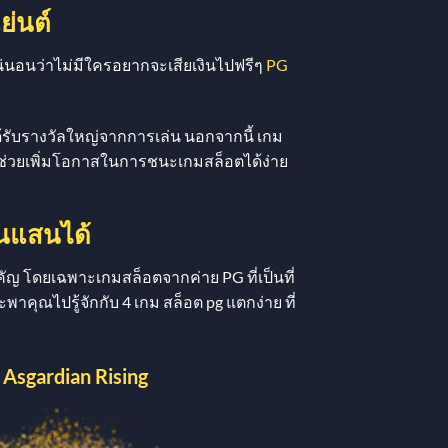
ย่นต์
แน่นอนว่าไม่มีใครอยากจะเสียเงินไปฟรีๆ
PG
้รับรางวัลใหญ่จากการเล่น นอกจากนี้ เกม
ัสที่ช่วยเพิ่มโอกาสในการชนะเกมสล็อตได้ง่าย
งินแสนได้
คัญ โดยเฉพาะเกมสล็อตจากค่าย PG ที่เป็นที่
คุณไปรู้จักกับ 4 เกม สล็อต pg แตกง่าย ที่
 Asgardian Rising